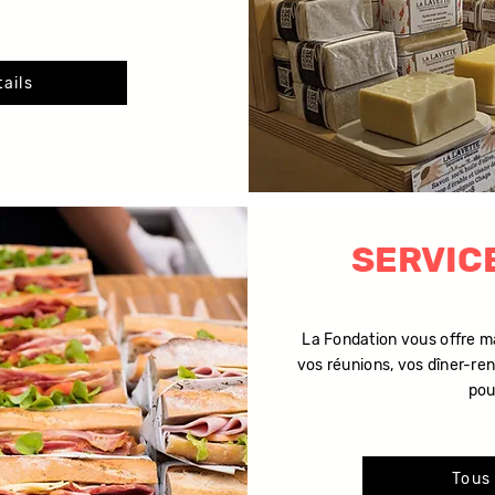
tails
SERVIC
La Fondation vous offre ma
vos réunions, vos dîner-re
pour
Tous 