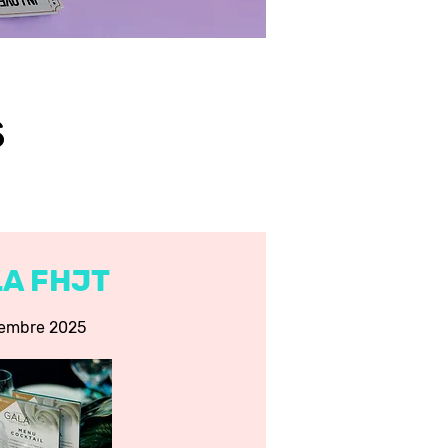
s
A FHJT
embre 2025