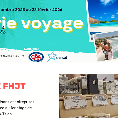
 FHJT
tisans et entreprises
ace au 1er étage de
n-Talon.