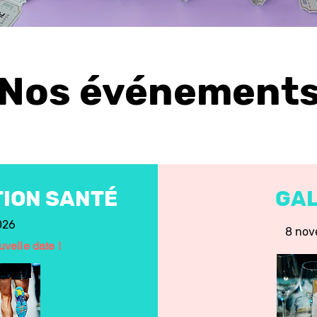
Nos événement
TION SANTÉ
GAL
026
8 nov
velle date !