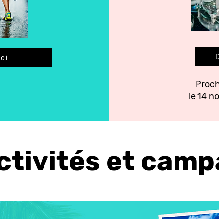
D
ici
Proch
le 14 
ctivités et cam