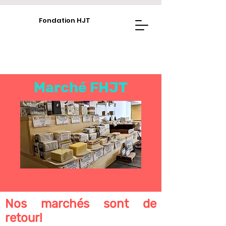
Fondation HJT
Marché FHJT
Nos marchés sont de
retour!