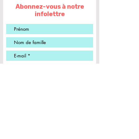
Abonnez-vous à notre
infolettre
Envoyer
ADRESSE
1385, rue Jean-Talon Est
local A-104
Montréal, QC
H2E 1S6